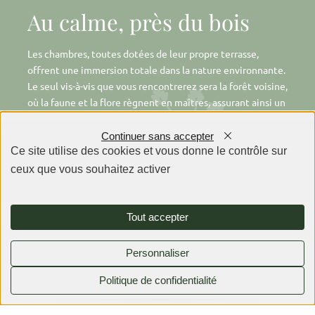
Au calme, près du bois
Les chambres, toutes dotées de leur propre terrasse,
offrent une immersion totale dans la nature environnante.
Le seul vis-à-vis que vous rencontrerez sera la forêt voisine,
où la faune et la flore règnent en maîtres, assurant ainsi un
cadre de quiétude absolue.
Continuer sans accepter
Les salles de bains, lumineuses et minérales, sont décorées
Ce site utilise des cookies et vous donne le contrôle sur
de marbre et de papier peint soigneusement sélectionné
ceux que vous souhaitez activer
pour renforcer cette ambiance naturelle. Elles sont toutes
équipées d'une douche et d'une baignoire pour un confort
optimal. Ici, tout est pensé pour que votre séjour soit un
Tout accepter
véritable moment de détente, loin du tumulte quotidien.
Personnaliser
Politique de confidentialité
0380792525
Faire une demande