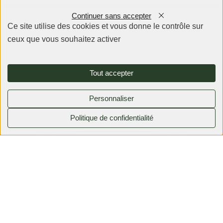
42 chambres
Continuer sans accepter
Service Traiteur
dont 10 suites
Ce site utilise des cookies et vous donne le contrôle sur
ceux que vous souhaitez activer
Tout accepter
Personnaliser
Un cadre champêtre
Politique de confidentialité
0380792525
Faire une demande
pour se retrouver